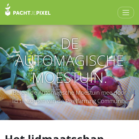
DE
AUTOMAGISCHE
MOESTUIN.
Beleef de Automagische Moestuin mee door
lid te worden van de Pixelfarming Community.